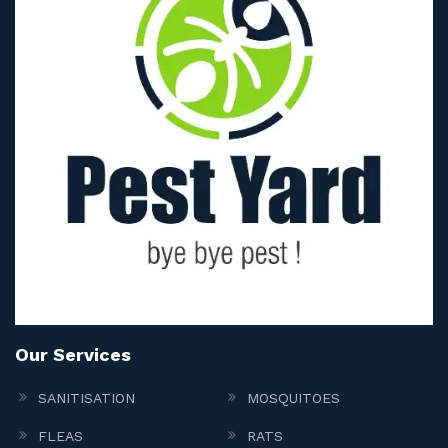
Our Services
SANITISATION
MOSQUITOES
FLEAS
RATS