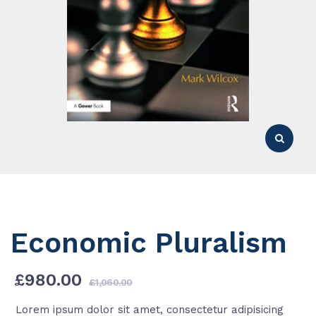
Economic Pluralism
£
980.00
Original
Current
£
1,060.00
price
price
Lorem ipsum dolor sit amet, consectetur adipisicing
was:
is: