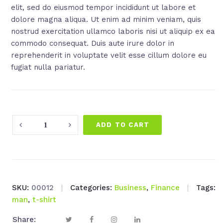
elit, sed do eiusmod tempor incididunt ut labore et
£1,060.00.
£980.00.
dolore magna aliqua. Ut enim ad minim veniam, quis
nostrud exercitation ullamco laboris nisi ut aliquip ex ea
commodo consequat. Duis aute irure dolor in
reprehenderit in voluptate velit esse cillum dolore eu
fugiat nulla pariatur.
Quantity
ADD TO CART
SKU:
00012
Categories:
Business
,
Finance
Tags:
man
,
t-shirt
Share: